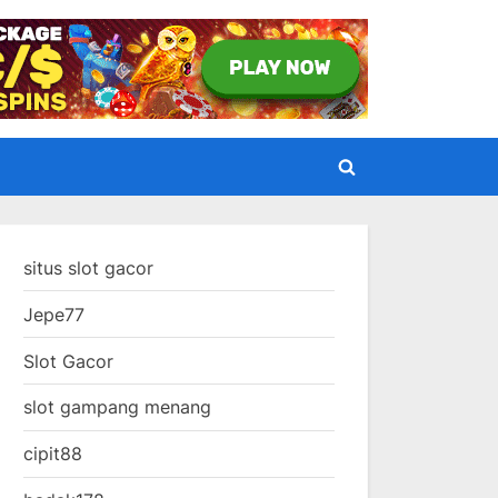
Toggle
search
form
situs slot gacor
Jepe77
Slot Gacor
slot gampang menang
cipit88