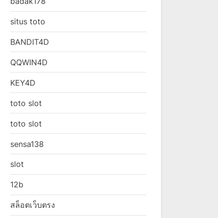
badak178
situs toto
BANDIT4D
QQWIN4D
KEY4D
toto slot
toto slot
sensa138
slot
12b
สล็อตเว็บตรง