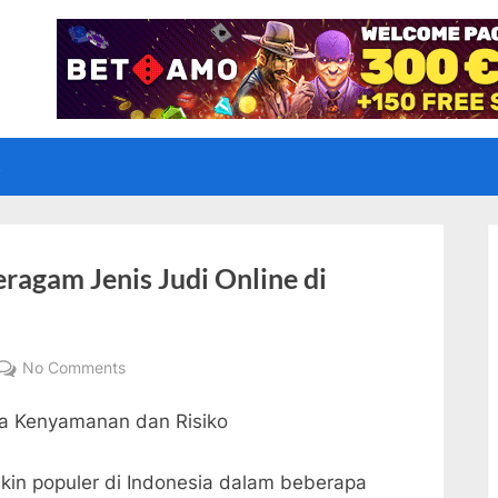
s
ragam Jenis Judi Online di
on
No Comments
Keberuntungan
ara Kenyamanan dan Risiko
Virtual:
Beragam
Jenis
akin populer di Indonesia dalam beberapa