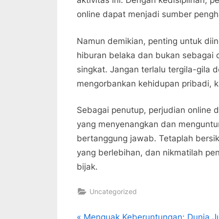
aktivitas ini. Dengan kedisiplinan, 
online dapat menjadi sumber peng
Namun demikian, penting untuk diin
hiburan belaka dan bukan sebagai 
singkat. Jangan terlalu tergila-gila
mengorbankan kehidupan pribadi, k
Sebagai penutup, perjudian online
yang menyenangkan dan menguntung
bertanggung jawab. Tetaplah bersik
yang berlebihan, dan nikmatilah pe
bijak.
Uncategorized
P
Menguak Keberuntungan: Dunia J