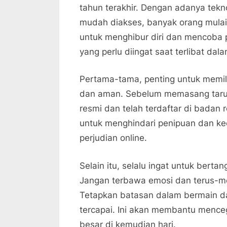
.
tahun terakhir. Dengan adanya tekn
mudah diakses, banyak orang mulai 
c
untuk menghibur diri dan mencoba 
o
yang perlu diingat saat terlibat dalam
m
Pertama-tama, penting untuk memili
dan aman. Sebelum memasang taruhan
resmi dan telah terdaftar di badan 
untuk menghindari penipuan dan kec
perjudian online.
Selain itu, selalu ingat untuk berta
Jangan terbawa emosi dan terus-m
Tetapkan batasan dalam bermain dan
tercapai. Ini akan membantu mence
besar di kemudian hari.